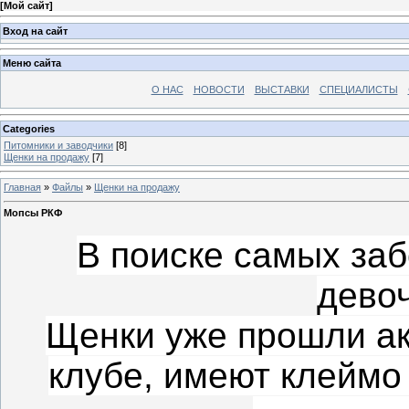
[
Мой сайт
]
Вход на сайт
Меню сайта
О НАС
НОВОСТИ
ВЫСТАВКИ
СПЕЦИАЛИСТЫ
Categories
Питомники и заводчики
[8]
Щенки на продажу
[7]
Главная
»
Файлы
»
Щенки на продажу
Мопсы РКФ
В поиске самых за
дево
Щенки уже прошли ак
клубе, имеют клеймо