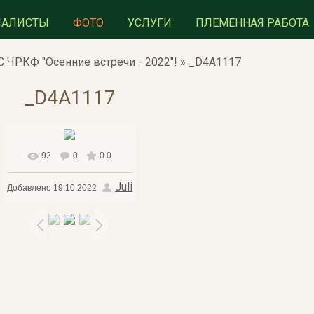
ИАЛИСТЫ
ФОТО
УСЛУГИ
ПЛЕМЕННАЯ РАБОТА
 ЧРКФ "Осенние встречи - 2022"!
» _D4A1117
_D4A1117
92
0
0.0
В реальном размере
Juli
Добавлено
19.10.2022
1510x944
/ 643.4Kb