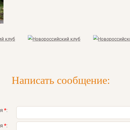
Написать сообщение:
ля
*
:
ля
*
: