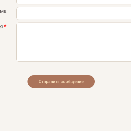
ма:
ия
*
: