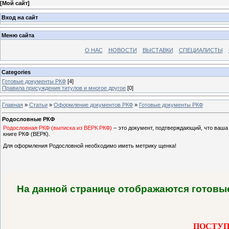
[
Мой сайт
]
Вход на сайт
Меню сайта
О НАС
НОВОСТИ
ВЫСТАВКИ
СПЕЦИАЛИСТЫ
Categories
Готовые документы РКФ
[4]
Правила присуждения титулов и многое другое
[0]
Главная
»
Статьи
»
Оформление документов РКФ
»
Готовые документы РКФ
Родословные РКФ
Родословная РКФ (выписка из ВЕРК РКФ)
– это документ, подтверждающий, что ваша
книге РКФ (ВЕРК).
Для оформления Родословной необходимо иметь метрику щенка!
На данной странице отображаются готовые
ПОСТУПЛ