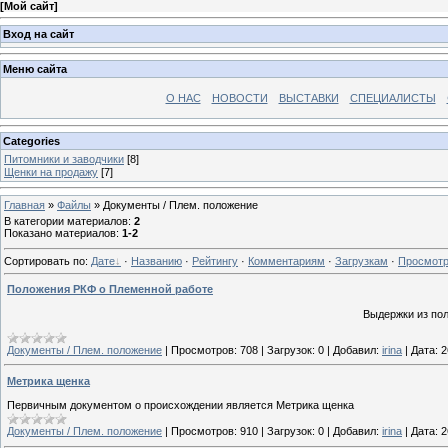
[
Мой сайт
]
Вход на сайт
Меню сайта
О НАС
НОВОСТИ
ВЫСТАВКИ
СПЕЦИАЛИСТЫ
Categories
Питомники и заводчики
[8]
Щенки на продажу
[7]
Главная
»
Файлы
» Документы / Плем. положение
В категории материалов
:
2
Показано материалов
:
1-2
Сортировать по
:
Дате
·
Названию
·
Рейтингу
·
Комментариям
·
Загрузкам
·
Просмот
Положения РКФ о Племенной работе
Выдержки из по
Документы / Плем. положение
|
Просмотров:
708
|
Загрузок:
0
|
Добавил:
irina
|
Дата:
2
Метрика щенка
Первичным документом о происхождении является Метрика щенка
Документы / Плем. положение
|
Просмотров:
910
|
Загрузок:
0
|
Добавил:
irina
|
Дата:
2