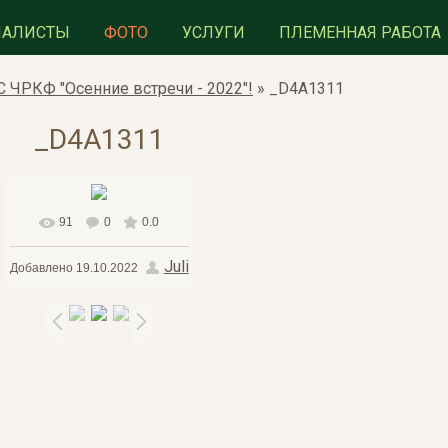
ИАЛИСТЫ
ФОТО
УСЛУГИ
ПЛЕМЕННАЯ РАБОТА
 ЧРКФ "Осенние встречи - 2022"!
» _D4A1311
_D4A1311
91
0
0.0
В реальном размере
Juli
Добавлено
19.10.2022
1322x944
/ 409.5Kb