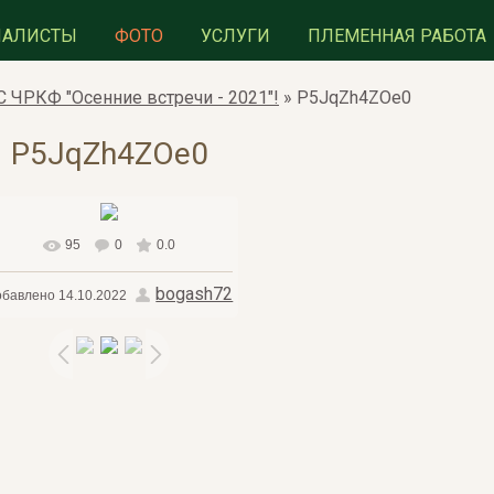
ИАЛИСТЫ
ФОТО
УСЛУГИ
ПЛЕМЕННАЯ РАБОТА
 ЧРКФ "Осенние встречи - 2021"!
» P5JqZh4ZOe0
P5JqZh4ZOe0
95
0
0.0
В реальном размере
729x741
/
bogash72
обавлено
14.10.2022
175.2Kb