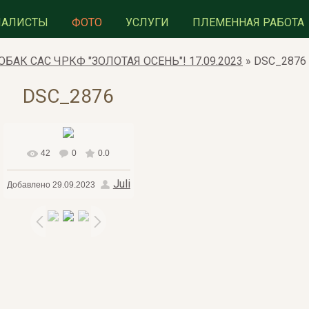
ИАЛИСТЫ
ФОТО
УСЛУГИ
ПЛЕМЕННАЯ РАБОТА
БАК САС ЧРКФ "ЗОЛОТАЯ ОСЕНЬ"! 17.09.2023
» DSC_2876
DSC_2876
42
0
0.0
В реальном размере
Juli
Добавлено
29.09.2023
1600x1234
/ 2202.9Kb